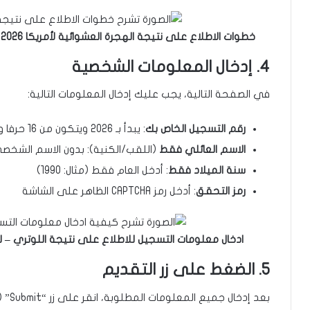
خطوات الاطلاع على نتيجة الهجرة العشوائية لأمريكا 2026 – لقطة شاشة من موقع dvprogram.state.gov
4. إدخال المعلومات الشخصية
في الصفحة التالية، يجب عليك إدخال المعلومات التالية:
رقم التسجيل الخاص بك
: يبدأ بـ 2026 ويتكون من 16 حرفا ورقما
الاسم العائلي فقط
(اللقب/الكنية): بدون الاسم الشخص
سنة الميلاد فقط
: أدخل العام فقط (مثال: 1990)
رمز التحقق
: أدخل رمز CAPTCHA الظاهر على الشاشة
ادخال معلومات التسجيل للاطلاع على نتيجة اللوتري – لقطة شاشة من
5. الضغط على زر التقديم
بعد إدخال جميع المعلومات المطلوبة، انقر على زر “Submit” (إرسال) للاطلاع على النتيجة.