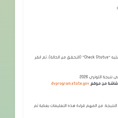
مرر إلى أسفل الصفحة الرئيسية حتى تجد الزر الأزرق المكتوب عليه “Check Status” (التحقق من الحالة)، ثم انقر
dvprogram.state.gov
نتيجة. من المهم قراءة هذه التعليمات بعناية ثم