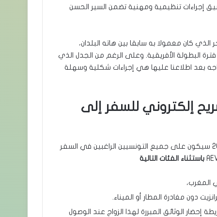
عى المغرب إلى تطبيق إجراءات تنظيمية ومهنية تضمن السير الحسن
الذي كان معمولا به سابقا بين هاته البلدان،
ترة البطولة الأفريقية. وعلى الرغم من الجدل الذي
ستخراجه بعد اطلاعنا عليها هي إجراءات شكلية وسهلة
يح إلكتروني للسفر إلى
خلال الفترة الممتدة من 25 سبتمبر 2025 إلى غاية 25 يناير 2026 سيكون على جميع التونسيين الراغبين في السفر
باستثناء الفئات التالية
ي المغرب،
زيت دون مغادرة المطار أو الميناء.
 إحضار الوثائق المبررة لهذا الزواج عند الوصول