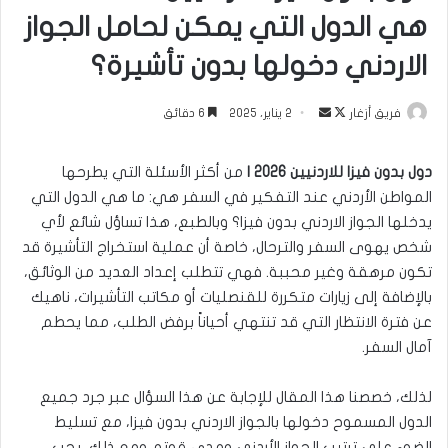
هي الدول التي يمكن لحامل الجواز
الاردني دخولها بدون تأشيرة؟
تابع
أرسل
فريق أزغار
2 يناير، 2025
6 دقائق
على
بريدا
X
إلكترونيا
دول بدون فيزا للاردنيين 2026 |
من أكثر الأسئلة التي يطرحها
المواطن الأردني عند التفكير في السفر هي: ما هي الدول التي
يدخلها الجواز الاردني بدون فيزا؟ وبالطبع، هذا تساؤل شائع لأي
شخص يهوى السفر والترحال، خاصة أن عملية استخراج التأشيرة قد
تكون مرهقة وغير محببة. فهي تتطلب إعداد العديد من الوثائق،
بالإضافة إلى زيارات متكررة للقنصليات أو مكاتب التأشيرات، ناهيك
عن فترة الانتظار التي قد تنتهي أحياناً برفض الطلب، مما يحطم
آمال السفر.
لذلك، خصصنا هذا المقال للإجابة عن هذا السؤال عبر جرد جميع
الدول المسموح دخولها بالجواز الاردني بدون فيزا، مع تسليط
الضوء على ترتيب الجواز الأردني ومدى قوته. ومع ذلك، يجب