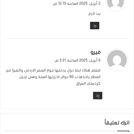
ق
2 أبريل، 2025 الساعة 12:13 ص
و
يب لازم
ل
رد
ي
ميرو
:
ق
6 أبريل، 2025 الساعة 3:31 ص
و
للعلم هناك ايضا دول يدخلها جواز السفر الاردني والفيزا من
ل
المطار ياخذها ب 80 دولار انا زرتها السنة وهي اربيل
كردستان العراق
رد
اترك تعليقاً