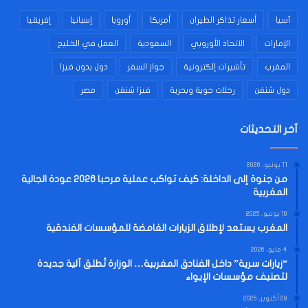
آسيا
أسعار تذاكر الطيران
أمريكا
أوروبا
إسبانيا
إفريقيا
الإمارات
الاتحاد الأوروبي
السعودية
العمل في الخليج
المغرب
تأشيرات إلكترونية
جواز السفر
دول بدون فيزا
دول شنغن
رحلات جوية وبحرية
فيزا شنغن
مصر
آخر التحديثات
11 يونيو، 2026
من جنوة إلى الداخلة: كيف تواكب عملية مرحبا 2026 عودة الجالية
المغربية
10 يونيو، 2025
المغرب يستعد لإطلاق الزيارات الغامضة للمؤسسات الفندقية
4 مايو، 2026
“زيارات سرية” داخل الفنادق المغربية… الوزارة تُطلق آلية جديدة
لتصنيف مؤسسات الإيواء
28 أكتوبر، 2025