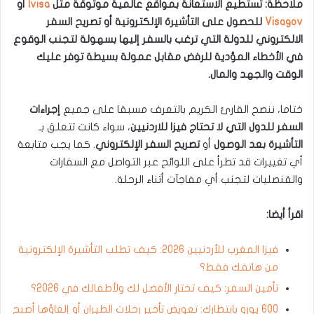
ملاحظة: تستطيع الاستعانة بمواقع عالمية موثوقة مثل
Ivisa
أو
Visagov
للحصول على التأشيرة الإلكترونية أو تصريح السفر
الالكتروني للدولة التي ترغب بالسفر إليها بسهولة لتجنب الوقوع
في الأخطاء المؤدية للرفض مقابل عمولة بسيطة توفر عليك
الوقت والجهد والمال.
ختاما، ننصح القارئ الكريم بالتعرف مسبقا على جميع
إجراءات
السفر للدول التي لا تحتاج فيزا للاردنيين
، سواء كانت تتعلق بـ
التأشيرة بعد الوصول
أو
تصريح السفر الإلكتروني
. كما يجب متابعة
أي تغييرات قد تطرأ على اللوائح عبر التواصل مع السفارات
والقنصليات لتجنب أي مفاجآت أثناء الرحلة.
اقرأ أيضا:
فيزا المغرب للأردنيين 2026: كيف تطلب التأشيرة الإلكترونية
من هاتفك فقط؟
تأمين السفر: كيف تختار الأفضل لك ولأطفالك في 2026؟
600 يورو بانتظارك: تعويض تأخير رحلات الطيران أو إلغاؤها أصبح