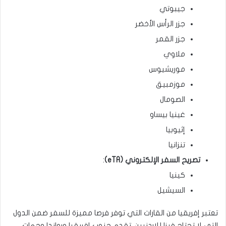
جيبوتي
جزر الرأس الأخضر
جزر القمر
ملاوي
موريشيوس
موزمبيق
الصومال
غينيا بيساو
إثيوبيا
تنزانيا
تصريح السفر الإلكتروني (eTA)
:
كينيا
السيشيل
تعتبر إفريقيا من القارات التي توفر فرصا مميزة للسفر ضمن الدول
التي لا تحتاج فيزا للاردنيين. تقدم جنوب إفريقيا ورواندا وجهات