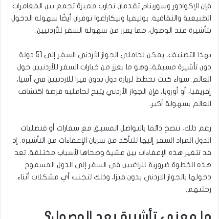
فإن الإكوادور وسورينام تقدمان تجارب مميزة تجمع بين المغامرات
الطبيعية والثقافية. بوليفيا ونيكاراغوا توفران أيضًا سهولة الدخول
بتأشيرة عند الوصول، مما يعزز من سهولة السفر للأردنيين.
بهذا التصنيف، يمكن لحاملي الجواز الأردني السفر إلى 51 دولة
دون تأشيرة مسبقة، وهو ما يعزز من خيارات السفر للأردنيين حول
العالم. سواء كنت تخطط لزيارة دول بدون فيزا للاردنيين في آسيا،
إفريقيا، أو أوروبا، فإن الجواز الأردني يتيح لحامليه فرصة اكتشاف
العالم بسهولة أكبر.
رغم ذلك، ننصح دائما بالتواصل المسبق مع سفارات أو قنصليات
الدول المراد السفر إليها للتأكد من سريان الإعفاءات من التأشيرة. إذ
قد تتغير هذه الإعفاءات بين عشية وضحاها لأسباب مختلفة. تعد
هذه الخطوة ضرورية للراغبين في السفر إلى الدول المسموح
دخولها بالجواز الاردني بدون فيزا، وذلك لتجنب أي مشكلات أثناء
رحلتهم.
ما معنى تأشيرة بعد الوصول؟