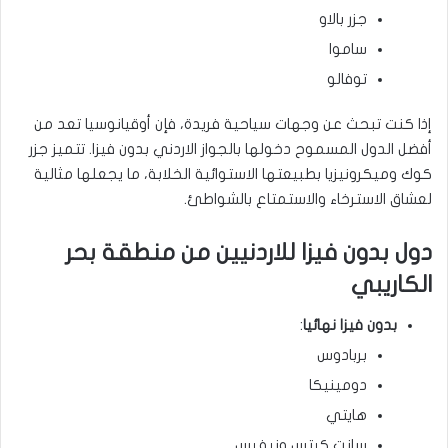
جزر بالاو
ساموا
توفالو
إذا كنت تبحث عن وجهات سياحية فريدة، فإن أوقيانوسيا تعد من
أفضل الدول المسموح دخولها بالجواز الاردني بدون فيزا. تتميز جزر
كوك وميكرونيزيا بطبيعتها الاستوائية الخلابة، ما يجعلها مثالية
لعشاق الاسترخاء والاستمتاع بالشواطئ.
دول بدون فيزا للاردنيين من منطقة بحر
الكاريبي
بدون فيزا نهائيا
:
بربادوس
دومينيكا
هايتي
سانت كيتس ونيفيس