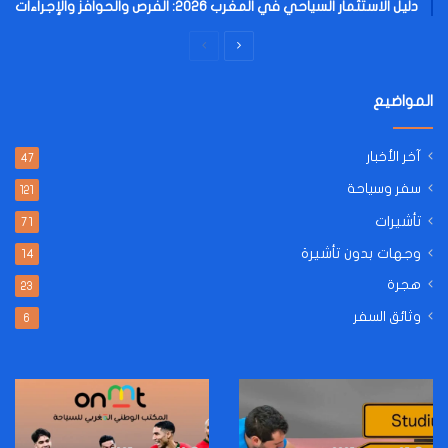
دليل الاستثمار السياحي في المغرب 2026: الفرص والحوافز والإجراءات
الصفحة
الصفحة
التالية
السابقة
المواضيع
آخر الأخبار
47
سفر وسياحة
121
تأشيرات
71
وجهات بدون تأشيرة
14
هجرة
23
وثائق السفر
6
“حمى
المغرب
الألمانية”..
يراهن
لماذا
على