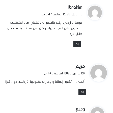
ي
Ibrahim
:
ق
13 أبريل، 2025 الساعة 6:47 ص
و
مرحبا انا اردني ارغب بالسفر الى تشيلي هل المتطلبات
ل
للحصول على الفيزا سهله وهل في مكاتب بتقدم من
خلال الاردن
رد
ي
مريم
:
ق
26 مارس، 2025 الساعة 1:43 م
و
أتمنى ان تكون إسبانيا والإمارات يخلونها الأردنيين دون فيزا
ل
رد
ي
وديع
: