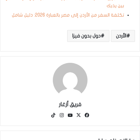
بين يديك
تكلفة السفر من الأردن إلى مصر بالعبارة 2026: دليل شامل
الأردن
دول بدون فيزا
فريق أزغار
‫X
فيسبوك
‫YouTube
انستقرام
‫TikTok