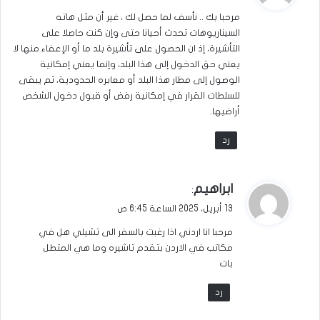
و
مرحبا بك .. نأسف لما حصل لك ، غير أن مثل هاته
ل
السيناريوهات تحدث أحيانا حتى وإن كنت حاصلا على
التأشيرة، إذ ان الحصول على تأشيرة بلد ما أو الإعفاء منها لا
يعني حق الدخول إلى هذا البلد، وإنما يعني إمكانية
الوصول إلى مطار هذا البلد أو معابره الحدودية، ثم يبقى
للسلطات القرار في إمكانية رفض أو قبول دخول الشخص
أراضيها.
رد
ي
ابراهيم
:
ق
13 أبريل، 2025 الساعة 6:45 ص
و
مرحبا انا اردني اذا رغبت بالسفر الى تشيلي هل في
ل
مكاتب في الاردن بتقدم تاشيره وما هي المتطل
بات
رد