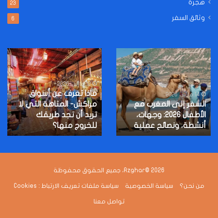
هجرة
23
وثائق السفر
6
السفر
ماذا
إلى
تعرف
المغرب
عن
مع
أسواق
12 مارس، 2026
ماذا تعرف عن أسواق
الأطفال
مراكش-
14 مارس، 2026
2026:
السفر إلى المغرب مع
المتاهة
مراكش- المتاهة التي لا
وجهات،
التي
الأطفال 2026: وجهات،
تريد أن تجد طريقك
أنشطة،
لا
أنشطة، ونصائح عملية
للخروج منها؟
ونصائح
تريد
عملية
أن
تجد
طريقك
Azghar© 2026، جميع الحقوق محفوظة
للخروج
منها؟
من نحن؟
سياسة الخصوصية
سياسة ملفات تعريف الارتباط : Cookies
تواصل معنا