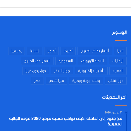
الوسوم
آسيا
أسعار تذاكر الطيران
أمريكا
أوروبا
إسبانيا
إفريقيا
الإمارات
الاتحاد الأوروبي
السعودية
العمل في الخليج
المغرب
تأشيرات إلكترونية
جواز السفر
دول بدون فيزا
دول شنغن
رحلات جوية وبحرية
فيزا شنغن
مصر
آخر التحديثات
11 يونيو، 2026
من جنوة إلى الداخلة: كيف تواكب عملية مرحبا 2026 عودة الجالية
المغربية