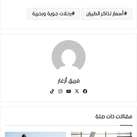
أسعار تذاكر الطيران
رحلات جوية وبحرية
فريق أزغار
‫X
فيسبوك
‫YouTube
انستقرام
‫TikTok
مقالات ذات صلة