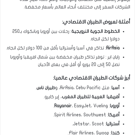
الشركات السفر إلى مختلف أنحاء العالم بأسعار مخفضة.
أمثلة لعروض الطيران الاقتصادي:
الخطوط الجوية النرويجية
: رحلات بين أوروبا وبانكوك بـ250
دولارا لكل اتجاه.
AirAsia
: تذاكر في آسيا وأستراليا بأقل من 100 دولار لكل اتجاه.
رايان اير : توفر تذاكر طيران مخفضة بين شمال افريقيا وأوروبا
تصل 50 إلى 20 يورو أو أقل في بعض الأحيان
أبرز شركات الطيران الاقتصادي عالميا:
آسيا
: مثل AirAsia، Cebu Pacific، و
طيران ناس
.
أفريقيا
:
العربية للطيران المغرب
، إير كايرو.
أوروبا
:
، EasyJet، Vueling.
Rayanair
أمريكا
: Spirit Airlines، Southwest.
أستراليا
: Jetstar، Scoot.
كندا
: Flair Airlines، Swoop.