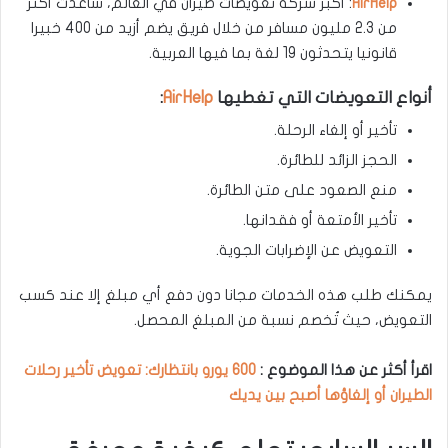
AirHelp
: أكبر شركة تعويضات طيران في العالم، ساعدت أكثر
من 2.3 مليون مسافر من خلال فريق يضم أزيد من 400 خبيرا
قانونيا يتحدثون 19 لغة بما فيها العربية.
أنواع التعويضات التي تغطيها
AirHelp
:
تأخير أو إلغاء الرحلة.
الحجز الزائد للطائرة.
منع الصعود على متن الطائرة.
تأخير الأمتعة أو فقدانها.
التعويض عن الإضرابات الجوية.
يمكنك طلب هذه الخدمات مجانا دون دفع أي مبلغ إلا عند كسب
التعويض، حيث تُخصم نسبة من المبلغ المحصل.
اقرأ أكثر عن هذا الموضوع :
600 يورو بانتظارك: تعويض تأخير رحلات
الطيران أو إلغاؤها أصبح بين يديك