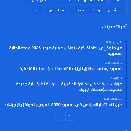
المغرب
تأشيرات إلكترونية
جواز السفر
دول بدون فيزا
دول شنغن
رحلات جوية وبحرية
فيزا شنغن
مصر
آخر التحديثات
11 يونيو، 2026
من جنوة إلى الداخلة: كيف تواكب عملية مرحبا 2026 عودة الجالية
المغربية
10 يونيو، 2025
المغرب يستعد لإطلاق الزيارات الغامضة للمؤسسات الفندقية
4 مايو، 2026
“زيارات سرية” داخل الفنادق المغربية… الوزارة تُطلق آلية جديدة
لتصنيف مؤسسات الإيواء
28 أكتوبر، 2025
دليل الاستثمار السياحي في المغرب 2026: الفرص والحوافز والإجراءات
الصفحة
الصفحة
التالية
السابقة