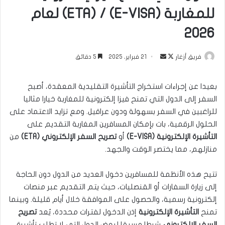
للمغاربة (E-VISA) / (ETA) لعام
2026
تابع
أرسل
فريق أزغار
21 فبراير، 2025
5 دقائق
على
بريدا
X
إلكترونيا
بعيدا عن إجراءات استخراج التأشيرة التقليدية المعقدة، أصبح
السفر إلى الدول التي تمنح فيزا إلكترونية للمغاربة خيارا مثاليا
للراغبين في السفر بسهولة ودون عراقيل. ومع تزايد الاعتماد على
الحلول الرقمية، بات بإمكان المسافرين المغاربة التقديم على
التأشيرة الإلكترونية (E-VISA)
أو
تصريح السفر الإلكتروني (ETA)
من
منازلهم، مما يختصر الوقت والجهد.
تتيح هذه الأنظمة للمسافرين دخول العديد من الدول دون الحاجة
إلى زيارة السفارات أو القنصليات، حيث يتم التقديم عبر منصات
إلكترونية رسمية، والحصول على الموافقة خلال أيام قليلة. وبينما
تمنح
التأشيرة الإلكترونية
إذن الدخول لفترات محددة، يُعد
تصريح
السفر الإلكتروني
شرطا مسبقا لبعض الدول التي لا تطلب تأشيرة