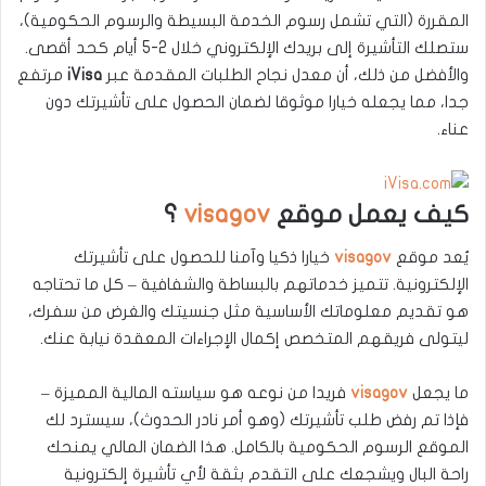
المقررة (التي تشمل رسوم الخدمة البسيطة والرسوم الحكومية)،
ستصلك التأشيرة إلى بريدك الإلكتروني خلال 2-5 أيام كحد أقصى.
والأفضل من ذلك، أن معدل نجاح الطلبات المقدمة عبر
iVisa
مرتفع
جدا، مما يجعله خيارا موثوقا لضمان الحصول على تأشيرتك دون
عناء.
كيف يعمل موقع
visagov
؟
يُعد موقع
visagov
خيارا ذكيا وآمنا للحصول على تأشيرتك
الإلكترونية. تتميز خدماتهم بالبساطة والشفافية – كل ما تحتاجه
هو تقديم معلوماتك الأساسية مثل جنسيتك والغرض من سفرك،
ليتولى فريقهم المتخصص إكمال الإجراءات المعقدة نيابة عنك.
ما يجعل
visagov
فريدا من نوعه هو سياسته المالية المميزة –
فإذا تم رفض طلب تأشيرتك (وهو أمر نادر الحدوث)، سيسترد لك
الموقع الرسوم الحكومية بالكامل. هذا الضمان المالي يمنحك
راحة البال ويشجعك على التقدم بثقة لأي تأشيرة إلكترونية