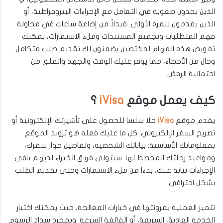
الذين يجدون صعوبة في التعامل مع الإجراءات البيروقراطية، أو
الذين يقدمون للمرة الأولى. فبدلاً من إضاعة ساعات في محاولة
فهم المتطلبات وتجميع المستندات وملء الاستمارات، يمكنك
تفويض هذه المهام لمختصين يضمنون لك تقديم طلب متكامل
وخال من الأخطاء، مما يوفر عليك الوقت والجهد والقلق من
احتمالية الرفض.
كيف يعمل موقع
iVisa
؟
يقدم موقع
iVisa
حلا سلسا للحصول على تأشيرتك الإلكترونية أو
تصريح السفر الإلكتروني. كل ما عليك فعله هو تزويد الموقع
بمعلوماتك الأساسية: بياناتك الشخصية، وتفاصيل جواز سفرك،
ومواعيد رحلتك المخطط لها. سيتولى فريق الخبراء لديهم باقي
الإجراءات نيابة عنك، بدءا من ملء الاستمارات وحتى تقديم الطلب
بشكل احترافي.
تتميز العملية بمرونتها في خيارات المعالجة، حيث يمكنك اختيار
الخدمة العادية، السريعة، أو الفائقة السرعة. وبمجرد سداد الرسوم