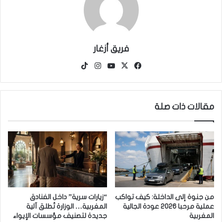
فريق أزغار
‫X
فيسبوك
‫YouTube
انستقرام
‫TikTok
مقالات ذات صلة
من جنوة إلى الداخلة: كيف تواكب
“زيارات سرية” داخل الفنادق
عملية مرحبا 2026 عودة الجالية
المغربية… الوزارة تُطلق آلية
المغربية
جديدة لتصنيف مؤسسات الإيواء