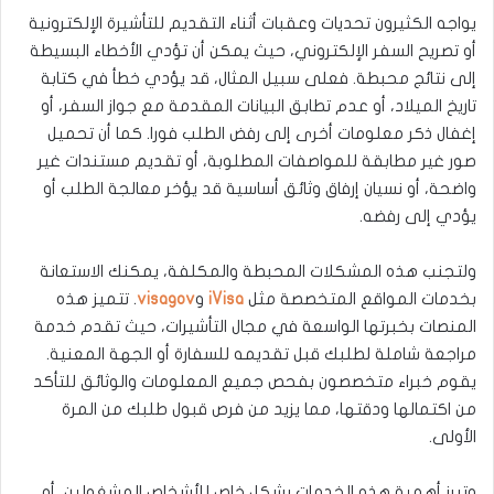
يواجه الكثيرون تحديات وعقبات أثناء التقديم للتأشيرة الإلكترونية
أو تصريح السفر الإلكتروني، حيث يمكن أن تؤدي الأخطاء البسيطة
إلى نتائج محبطة. فعلى سبيل المثال، قد يؤدي خطأ في كتابة
تاريخ الميلاد، أو عدم تطابق البيانات المقدمة مع جواز السفر، أو
إغفال ذكر معلومات أخرى إلى رفض الطلب فورا. كما أن تحميل
صور غير مطابقة للمواصفات المطلوبة، أو تقديم مستندات غير
واضحة، أو نسيان إرفاق وثائق أساسية قد يؤخر معالجة الطلب أو
يؤدي إلى رفضه.
ولتجنب هذه المشكلات المحبطة والمكلفة، يمكنك الاستعانة
بخدمات المواقع المتخصصة مثل
iVisa
و
visagov
. تتميز هذه
المنصات بخبرتها الواسعة في مجال التأشيرات، حيث تقدم خدمة
مراجعة شاملة لطلبك قبل تقديمه للسفارة أو الجهة المعنية.
يقوم خبراء متخصصون بفحص جميع المعلومات والوثائق للتأكد
من اكتمالها ودقتها، مما يزيد من فرص قبول طلبك من المرة
الأولى.
وتبرز أهمية هذه الخدمات بشكل خاص للأشخاص المشغولين، أو