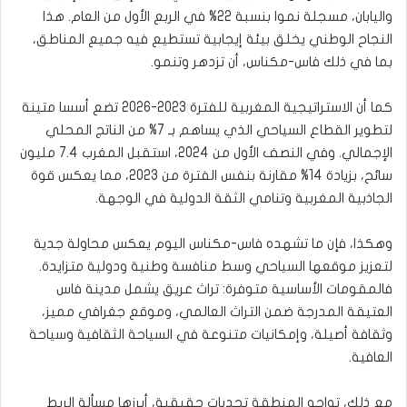
واليابان، مسجلة نموا بنسبة 22% في الربع الأول من العام. هذا
النجاح الوطني يخلق بيئة إيجابية تستطيع فيه جميع المناطق،
بما في ذلك فاس-مكناس، أن تزدهر وتنمو.
كما أن الاستراتيجية المغربية للفترة 2023-2026 تضع أسسا متينة
لتطوير القطاع السياحي الذي يساهم بـ 7% من الناتج المحلي
الإجمالي. وفي النصف الأول من 2024، استقبل المغرب 7.4 مليون
سائح، بزيادة 14% مقارنة بنفس الفترة من 2023، مما يعكس قوة
الجاذبية المغربية وتنامي الثقة الدولية في الوجهة.
وهكذا، فإن ما تشهده فاس-مكناس اليوم يعكس محاولة جدية
لتعزيز موقعها السياحي وسط منافسة وطنية ودولية متزايدة.
فالمقومات الأساسية متوفرة: تراث عريق يشمل مدينة فاس
العتيقة المدرجة ضمن التراث العالمي، وموقع جغرافي مميز،
وثقافة أصيلة، وإمكانيات متنوعة في السياحة الثقافية وسياحة
العافية.
مع ذلك، تواجه المنطقة تحديات حقيقية، أبرزها مسألة الربط