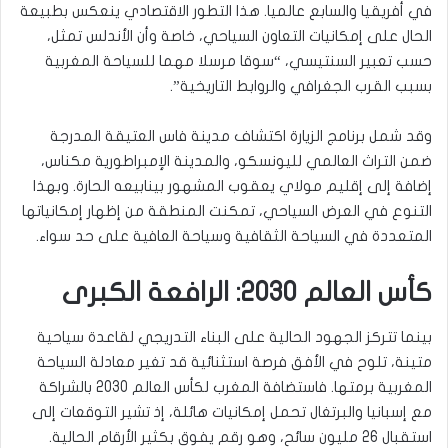
في أفريقيا والسابع عالميا. هذا التطور الاقتصادي ينعكس بطبيعة
الحال على إمكانيات التعاون السياحي، خاصة وأن الأندلس تمثل،
حسب تعبير السنتيسي، “سوقا مرسلا مهما للسياحة المغربية
بسبب القرب الجغرافي والروابط التاريخية”.
وقد شمل برنامج الزيارة اكتشاف مدينة فاس العتيقة المدرجة
ضمن التراث العالمي لليونسكو، والمدينة الإمبراطورية مكناس،
إضافة إلى إقليم مولاي يعقوب المشهور بينابيعه الحارة. وبهذا
التنوع في العرض السياحي، تمكنت المنطقة من إظهار إمكانياتها
المتعددة في السياحة الثقافية وسياحة العافية على حد سواء.
كأس العالم 2030: الرافعة الكبرى
بينما تتركز الجهود الحالية على البناء التدريجي لقاعدة سياحية
متينة، تلوح في الأفق فرصة استثنائية قد تغير معادلة السياحة
المغربية برمتها. فاستضافة المغرب لكأس العالم 2030 بالشراكة
مع إسبانيا والبرتغال تحمل إمكانيات هائلة، إذ تشير التوقعات إلى
استقبال 26 مليون سائح، وهو رقم يفوق بكثير الأرقام الحالية.