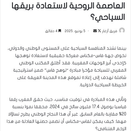
العاصمة الروحية لاستعادة بريقها
السياحي؟
تابع
أرسل
فريق أزغار
5 يونيو، 2025
4 دقائق
على
بريدا
X
إلكترونيا
بينما تشتد المنافسة السياحية على المستوى الوطني والدولي،
تخوض جهة فاس-مكناس معركة حقيقية لاستعادة توهجها
كإحدى أبرز الوجهات المغربية. فقد أطلق المكتب الوطني
المغربي للسياحة مؤخرا مبادرة “توهج فاس” ضمن استراتيجية
شاملة تهدف إلى إعادة تموقع هذه المدينة العريقة على
الخريطة السياحية الدولية.
وتأتي هذه المبادرة في توقيت مناسب، حيث حقق المغرب رقما
قياسيا بوصول 17.4 مليون سائح في 2024، محققا نموا بنسبة
20% مقارنة بالعام السابق. غير أن هذا النجاح الوطني يطرح تساؤلا
مهما: كيف يمكن لفاس-مكناس أن تضمن حصتها العادلة من هذا
الزخم المتنامي؟