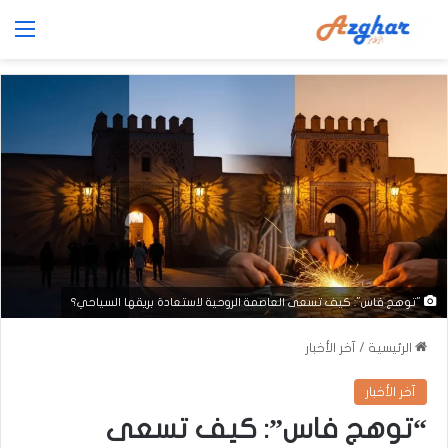
الق
"توهج فاس": كيف تسعى العاصمة الروحية لاستعادة بريقها السياحي؟
الرئيسية
/
آخر الأخبار
آخر الأخبار
“توهج فاس”: كيف تسعى