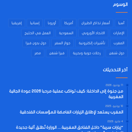
الوسوم
آسيا
أسعار تذاكر الطيران
أمريكا
أوروبا
إسبانيا
إفريقيا
الإمارات
الاتحاد الأوروبي
السعودية
العمل في الخليج
المغرب
تأشيرات إلكترونية
جواز السفر
دول بدون فيزا
دول شنغن
رحلات جوية وبحرية
فيزا شنغن
مصر
آخر التحديثات
11 يونيو، 2026
من جنوة إلى الداخلة: كيف تواكب عملية مرحبا 2026 عودة الجالية
المغربية
10 يونيو، 2025
المغرب يستعد لإطلاق الزيارات الغامضة للمؤسسات الفندقية
4 مايو، 2026
“زيارات سرية” داخل الفنادق المغربية… الوزارة تُطلق آلية جديدة