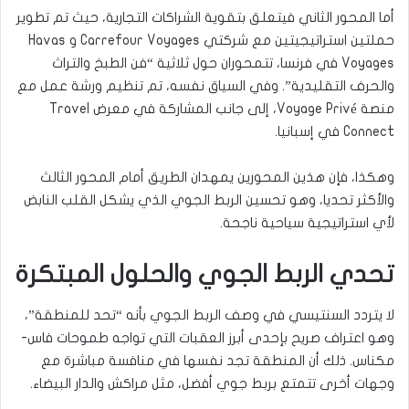
أما المحور الثاني فيتعلق بتقوية الشراكات التجارية، حيث تم تطوير
حملتين استراتيجيتين مع شركتي Carrefour Voyages و Havas
Voyages في فرنسا، تتمحوران حول ثلاثية “فن الطبخ والتراث
والحرف التقليدية”. وفي السياق نفسه، تم تنظيم ورشة عمل مع
منصة Voyage Privé، إلى جانب المشاركة في معرض Travel
Connect في إسبانيا.
وهكذا، فإن هذين المحورين يمهدان الطريق أمام المحور الثالث
والأكثر تحديا، وهو تحسين الربط الجوي الذي يشكل القلب النابض
لأي استراتيجية سياحية ناجحة.
تحدي الربط الجوي والحلول المبتكرة
لا يتردد السنتيسي في وصف الربط الجوي بأنه “تحد للمنطقة”،
وهو اعتراف صريح بإحدى أبرز العقبات التي تواجه طموحات فاس-
مكناس. ذلك أن المنطقة تجد نفسها في منافسة مباشرة مع
وجهات أخرى تتمتع بربط جوي أفضل، مثل مراكش والدار البيضاء.