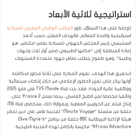
استراتيجية ثلاثية الأبعاد
للإجابة على هذا التساؤل، طور
المكتب الوطني المغربي للسياحة
استراتيجية واضحة المعالم. فالهدف المعلن، حسب أحمد
السنتيسي رئيس المجلس الجهوي للسياحة بفاس-مكناس، هو
إعادة المنطقة إلى “مكانها الطبيعي ضمن أول ثلاث وجهات
وطنية”، وهو طموح يتطلب تضافر جهود متعددة المستويات.
لتحقيق هذا الهدف، تقوم المبادرة على ثلاثة محاور متكاملة.
أولها يركز على تعزيز الحضور الإعلامي من خلال إنتاجات سينمائية
ووثائقية عالية الجودة. فقد بثت قناة TV5 Monde في مايو 2025
وثائقيا مخصصا لفن الطبخ الفاسي، بينما تعمل France 2 على
إنتاج فيلم عن الحرفيين المغاربة. وبموازاة ذلك، ستخصص قناة M6
حلقة من سلسلة “Minute Voyage” لمدينة فاس، في حين تحضر
هيئة الإذاعة البريطانية BBC حلقة من برنامج “Clive Myrie’s
African Adventure” مكرسة بالكامل لهذه المدينة التاريخية.