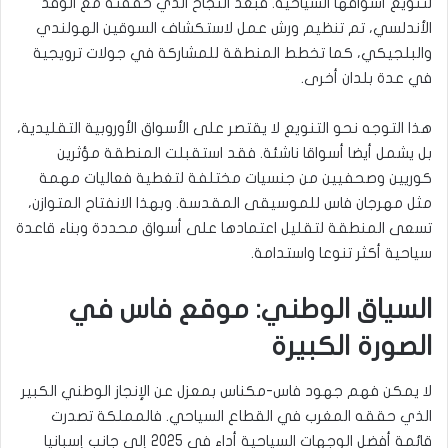
لتنويع أسواقها السياحية. فبعد النجاح الذي حققته مع الوفد
الأندلسي، تم تنظيم ورش عمل لاستكشاف السوقين الهولندي
والبلجيكي، كما تخطط المنطقة للمشاركة في جولات ترويجية
في عدة بلدان أخرى.
هذا التوجه نحو التنويع لا يقتصر على الأسواق الأوروبية التقليدية،
بل يشمل أيضا أسواقا ناشئة. فقد استقبلت المنطقة مؤثرين
كوريين وصحفيين من جنسيات مختلفة لتغطية فعاليات مهمة
مثل مهرجان فاس للموسيقى المقدسة. وبهذا الانفتاح المتوازن،
تسعى المنطقة لتقليل اعتمادها على أسواق محددة وبناء قاعدة
سياحية أكثر تنوعا واستدامة.
السياق الوطني: موقع فاس في
الصورة الكبيرة
لا يمكن فهم جهود فاس-مكناس بمعزل عن الإنجاز الوطني الكبير
الذي حققه المغرب في القطاع السياحي. فالمملكة تصدرت
قائمة أفضل الوجهات السياحية أداء في 2025 إلى جانب إسبانيا