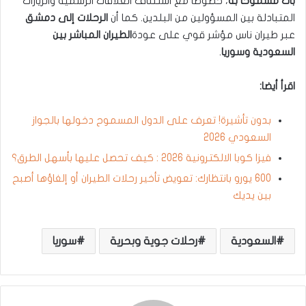
بات مسموحا به
، خصوصا مع استئناف العلاقات الرسمية والزيارات
المتبادلة بين المسؤولين من البلدين. كما أن
الرحلات إلى دمشق
عبر طيران ناس مؤشر قوي على عودة
الطيران المباشر بين
السعودية وسوريا
.
اقرأ أيضا:
بدون تأشيرة! تعرف على الدول المسموح دخولها بالجواز
السعودي 2026
فيزا كوبا الالكترونية 2026 : كيف تحصل عليها بأسهل الطرق؟
600 يورو بانتظارك: تعويض تأخير رحلات الطيران أو إلغاؤها أصبح
بين يديك
السعودية
رحلات جوية وبحرية
سوريا