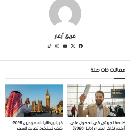
فريق أزغار
‫X
فيسبوك
‫YouTube
انستقرام
‫TikTok
مقالات ذات صلة
خلاصة تجربتي في الحصول على
فيزا بريطانيا للسعوديين 2026:
أرخص تذاكر الطيران (دليل 2026)
كيف تستخرج تصريح السفر