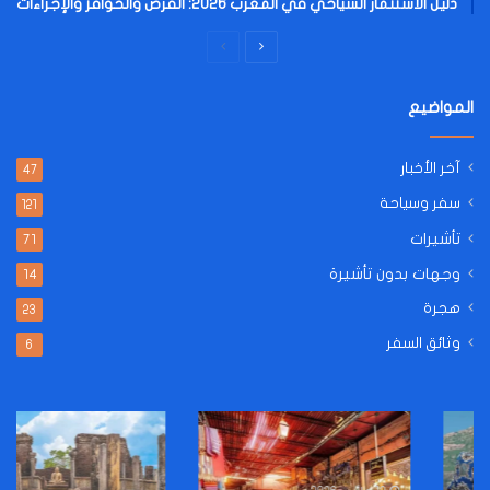
دليل الاستثمار السياحي في المغرب 2026: الفرص والحوافز والإجراءات
الصفحة
الصفحة
التالية
السابقة
المواضيع
آخر الأخبار
47
سفر وسياحة
121
تأشيرات
71
وجهات بدون تأشيرة
14
هجرة
23
وثائق السفر
6
طريقة
دليلك
استخراج
الشامل
فيزا
للحصول