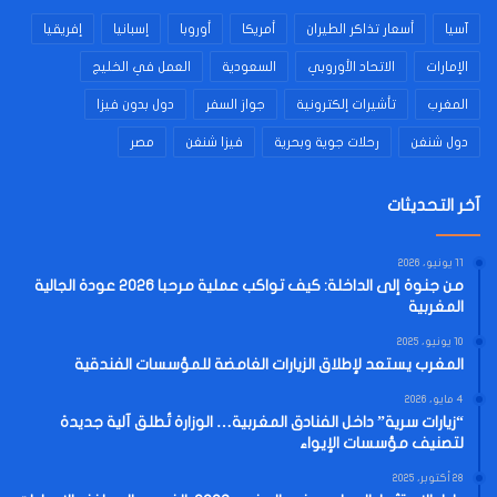
آسيا
أسعار تذاكر الطيران
أمريكا
أوروبا
إسبانيا
إفريقيا
الإمارات
الاتحاد الأوروبي
السعودية
العمل في الخليج
المغرب
تأشيرات إلكترونية
جواز السفر
دول بدون فيزا
دول شنغن
رحلات جوية وبحرية
فيزا شنغن
مصر
آخر التحديثات
11 يونيو، 2026
من جنوة إلى الداخلة: كيف تواكب عملية مرحبا 2026 عودة الجالية
المغربية
10 يونيو، 2025
المغرب يستعد لإطلاق الزيارات الغامضة للمؤسسات الفندقية
4 مايو، 2026
“زيارات سرية” داخل الفنادق المغربية… الوزارة تُطلق آلية جديدة
لتصنيف مؤسسات الإيواء
28 أكتوبر، 2025