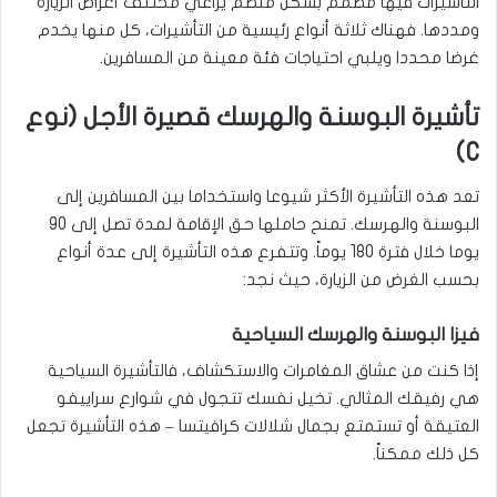
التأشيرات فيها مصمم بشكل منظم يراعي مختلف أغراض الزيارة
ومددها. فهناك ثلاثة أنواع رئيسية من التأشيرات، كل منها يخدم
غرضا محددا ويلبي احتياجات فئة معينة من المسافرين.
تأشيرة البوسنة والهرسك قصيرة الأجل (نوع
C)
تعد هذه التأشيرة الأكثر شيوعا واستخداما بين المسافرين إلى
البوسنة والهرسك. تمنح حاملها حق الإقامة لمدة تصل إلى 90
يوما خلال فترة 180 يوماً. وتتفرع هذه التأشيرة إلى عدة أنواع
بحسب الغرض من الزيارة، حيث نجد:
فيزا البوسنة والهرسك السياحية
إذا كنت من عشاق المغامرات والاستكشاف، فالتأشيرة السياحية
هي رفيقك المثالي. تخيل نفسك تتجول في شوارع سراييفو
العتيقة أو تستمتع بجمال شلالات كرافيتسا – هذه التأشيرة تجعل
كل ذلك ممكناً.