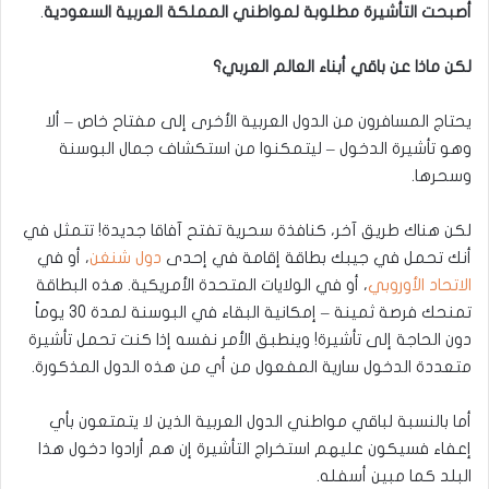
أصبحت التأشيرة مطلوبة لمواطني المملكة العربية السعودية
.
لكن ماذا عن باقي أبناء العالم العربي؟
يحتاج المسافرون من الدول العربية الأخرى إلى مفتاح خاص – ألا
وهو تأشيرة الدخول – ليتمكنوا من استكشاف جمال البوسنة
وسحرها.
لكن هناك طريق آخر، كنافذة سحرية تفتح آفاقا جديدة! تتمثل في
أنك تحمل في جيبك بطاقة إقامة في إحدى
دول شنغن
، أو في
الاتحاد الأوروبي
، أو في الولايات المتحدة الأمريكية. هذه البطاقة
تمنحك فرصة ثمينة – إمكانية البقاء في البوسنة لمدة 30 يوماً
دون الحاجة إلى تأشيرة! وينطبق الأمر نفسه إذا كنت تحمل تأشيرة
متعددة الدخول سارية المفعول من أي من هذه الدول المذكورة.
أما بالنسبة لباقي مواطني الدول العربية الذين لا يتمتعون بأي
إعفاء فسيكون عليهم استخراج التأشيرة إن هم أرادوا دخول هذا
البلد كما مبين أسفله.