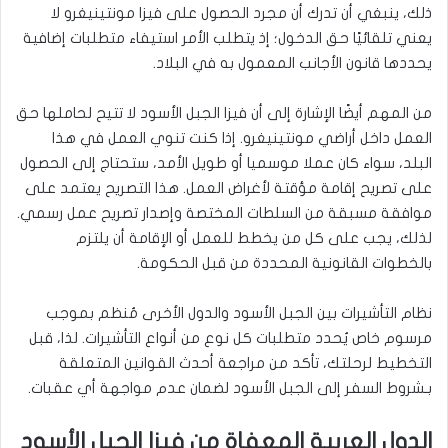
ذلك، ينبغي أن تدرك أن مجرد الحصول على فيزا مونتينيغرو لا
يعني تلقائيًا حق الدخول؛ إذ يتطلب الأمر استيفاء متطلبات إضافية
يحددها قانون الأجانب المعمول به في البلاد.
من المهم أيضًا الإشارة إلى أن فيزا الجبل الأسود لا تتيح لحاملها حق
العمل داخل أراضي مونتينيغرو. إذا كنت تنوي العمل في هذا
البلد، سواء كان عملا موسميا أو طويل الأمد، ستحتاج إلى الحصول
على تصريح إقامة مؤقتة لأغراض العمل. هذا التصريح يعتمد على
موافقة مسبقة من السلطات المختصة وإصدار تصريح عمل رسمي.
لذلك، يجب على كل من يخطط للعمل أو الإقامة أن يلتزم
بالخطوات القانونية المحددة من قبل الحكومة.
نظام التأشيرات بين الجبل الأسود والدول الأخرى مُنظم بموجب
مرسوم خاص يُحدد متطلبات كل نوع من أنواع التأشيرات. لذا، قبل
التخطيط لرحلتك، تأكد من مراجعة أحدث القوانين المتعلقة
بـشروط السفر إلى الجبل الأسود لضمان عدم مواجهة أي عقبات.
الدول العربية المعفاة من فيزا الجبل الأسود