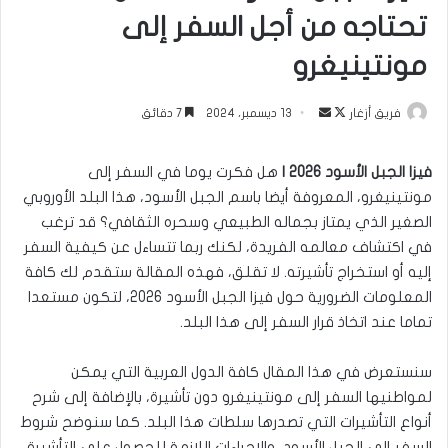
تحتاجه من أجل السفر إلى
مونتينيغرو
تابع
أرسل
فريق أزغار
13 ديسمبر، 2024
7 دقائق
على
بريدا
X
إلكترونيا
فيزا الجبل الأسود 2026 |
هل فكرت يوما في السفر إلى
مونتينيغرو، المعروفة أيضا باسم الجبل الأسود، هذا البلد الأوروبي
الصغير الذي يمتاز بجماله الطبيعي وسحره الثقافي؟ قد ترغب
في اكتشاف معالمه الفريدة، لكنك ربما تتساءل عن كيفية السفر
إليه أو استخراج تأشيرته. لا تقلق، فهذه المقالة ستقدم لك كافة
المعلومات الضرورية حول فيزا الجبل الأسود 2026، لتكون مستعدا
تماما عند اتخاذ قرار السفر إلى هذا البلد.
سنستعرض في هذا المقال كافة الدول العربية التي يمكن
لمواطنيها السفر إلى مونتينيغرو دون تأشيرة، بالإضافة إلى شرح
أنواع التأشيرات التي تصدرها سلطات هذا البلد. كما سنوضح شروط
السفر إلى الجبل الأسود، والإجراءات اللازمة للحصول على التأشيرة،