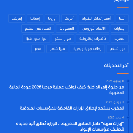
آسيا
أسعار تذاكر الطيران
أمريكا
أوروبا
إسبانيا
إفريقيا
الإمارات
الاتحاد الأوروبي
السعودية
العمل في الخليج
المغرب
تأشيرات إلكترونية
جواز السفر
دول بدون فيزا
دول شنغن
رحلات جوية وبحرية
فيزا شنغن
مصر
آخر التحديثات
11 يونيو، 2026
من جنوة إلى الداخلة: كيف تواكب عملية مرحبا 2026 عودة الجالية
المغربية
10 يونيو، 2025
المغرب يستعد لإطلاق الزيارات الغامضة للمؤسسات الفندقية
4 مايو، 2026
“زيارات سرية” داخل الفنادق المغربية… الوزارة تُطلق آلية جديدة
لتصنيف مؤسسات الإيواء