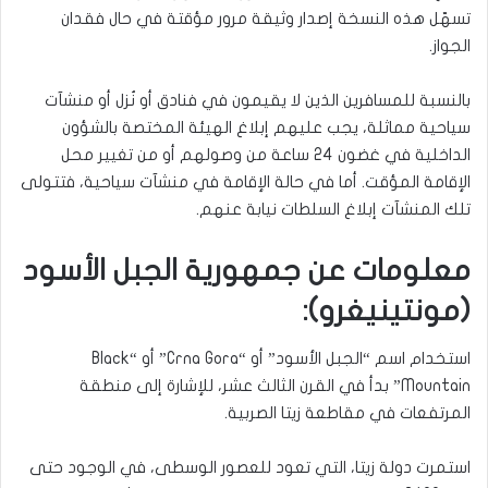
تسهّل هذه النسخة إصدار وثيقة مرور مؤقتة في حال فقدان
الجواز.
بالنسبة للمسافرين الذين لا يقيمون في فنادق أو نُزل أو منشآت
سياحية مماثلة، يجب عليهم إبلاغ الهيئة المختصة بالشؤون
الداخلية في غضون 24 ساعة من وصولهم أو من تغيير محل
الإقامة المؤقت. أما في حالة الإقامة في منشآت سياحية، فتتولى
تلك المنشآت إبلاغ السلطات نيابة عنهم.
معلومات عن جمهورية الجبل الأسود
(مونتينيغرو):
استخدام اسم “الجبل الأسود” أو “Crna Gora” أو “Black
Mountain” بدأ في القرن الثالث عشر، للإشارة إلى منطقة
المرتفعات في مقاطعة زيتا الصربية.
استمرت دولة زيتا، التي تعود للعصور الوسطى، في الوجود حتى