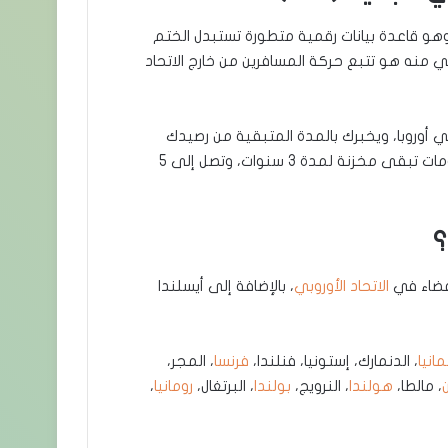
وهو قاعدة بيانات رقمية متطورة تستبدل الختم
منه هو تتبع حركة المسافرين من خارج الاتحاد
في أوروبا، ويخبرك بالمدة المتبقية من رصيدك
المسموح به وهو 90 يوما خلال أي فترة 180 يوما. هذه المعلومات تبقى مخزنة لمدة 3 سنوات، وتصل إلى 5
؟
عضاء في
الاتحاد الأوروبي
، بالإضافة إلى أيسلندا
مانيا
، الدنمارك، إستونيا، فنلندا،
فرنسا
، المجر،
ن
، مالطا،
هولندا
، النرويج،
بولندا
، البرتغال،
رومانيا
،