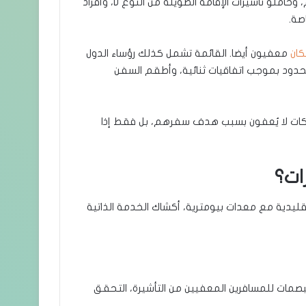
كذلك يُعفى حاملو تصاريح الإقامة في أي دولة من دول النظام، وحاملو تأشيرات الإقامة الطويلة من النوع D، وأفراد
صة.
يكان
معفيون أيضا. القائمة تشمل كذلك رؤساء الدول
الحدود بموجب اتفاقيات ثنائية، وأطقم السفن
شركات لا يُعفون بسبب هدف سفرهم، بل فقط إذا
لتقليدية مع معدات بيومترية، أكشاك الخدمة الذاتية
صمات للمسافرين المعفيين من التأشيرة، التحقق