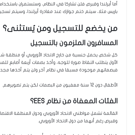
أما أيرلندا وقبرص فلن تشاركا في النظام، وستستمران باستخدام 
باريس مثلا، سيتم ختم جوازك عند مغادرة أيرلندا، وسيتم تسجيل
من يخضع للتسجيل ومن يُستثنى؟
المسافرون الملزمون بالتسجيل
كل شخص يحمل جنسية من خارج الاتحاد الأوروبي أو منطقة شنغن
الأول يتطلب التقاط صورة للوجه، وأخذ بصمات أربعة أصابع للمسا
فبصماتهم موجودة مسبقا في نظام آخر ولن يتم أخذها مجددا
الأطفال دون 12 سنة معفيون من البصمات لكن يتم تصويرهم.
الفئات المعفاة من نظام EES؟
القائمة تشمل مواطني الاتحاد الأوروبي ودول المنطقة الاقتصادي
وقبرص رغم أنهما من دول الاتحاد الأوروبي.