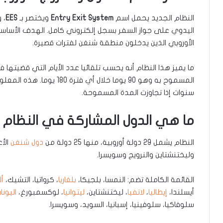
النظام الجديد يحمل اسم
Entry Exit System
ويختصر بـ
EES
، 
اليدوي على جواز السفر بسجل إلكتروني كامل. الهدف الأساسي 
الأوروبي الذين يدخلون منطقة شنغن لفترات قصيرة.
ما يميز هذا النظام أنه يحسب تلقائيا عدد الأيام التي قضيتها 
سنوات إذا تجاوزت المدة المسموحة.
ما هي الدول المشاركة في النظام 
النظام يشمل 29 دولة أوروبية، منها 25 دولة من
دول شنغن
الأ
وليختنشتاين والنرويج وسويسرا.
القائمة الكاملة تضم: النمسا، بلجيكا،
بلغاريا
، كرواتيا، التشيك،
أل
أيسلندا،
إيطاليا
،
لاتفيا
، ليختنشتاين،
ليتوانيا
، لوكسمبورغ،
اليونا
سلوفاكيا، سلوفينيا، إسبانيا، السويد، وسويسرا.