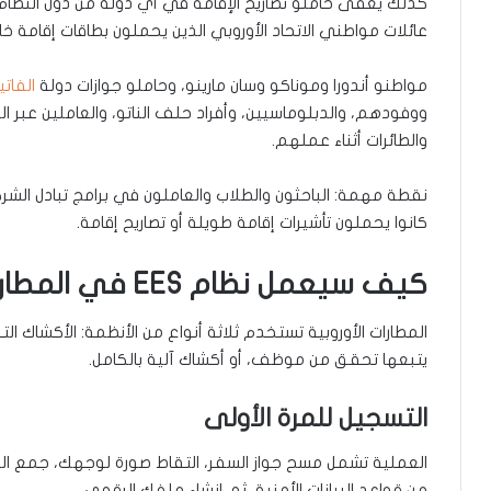
عائلات مواطني الاتحاد الأوروبي الذين يحملون بطاقات إقامة خا
مواطنو أندورا وموناكو وسان مارينو، وحاملو جوازات دولة
الفات
ووفودهم، والدبلوماسيين، وأفراد حلف الناتو، والعاملين عبر 
والطائرات أثناء عملهم.
نقطة مهمة: الباحثون والطلاب والعاملون في برامج تبادل ال
كانوا يحملون تأشيرات إقامة طويلة أو تصاريح إقامة.
كيف سيعمل نظام EES في المطارات؟
المطارات الأوروبية تستخدم ثلاثة أنواع من الأنظمة: الأكشاك ا
يتبعها تحقق من موظف، أو أكشاك آلية بالكامل.
التسجيل للمرة الأولى
العملية تشمل مسح جواز السفر، التقاط صورة لوجهك، جمع الب
من قواعد البيانات الأمنية، ثم إنشاء ملفك الرقمي.