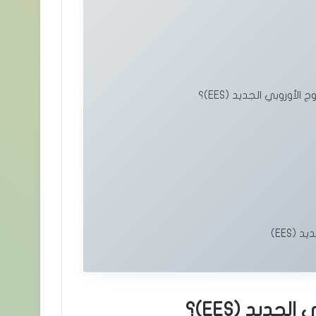
أوروبي الجديد (EES)؟
(EES)
جديد (EES)؟