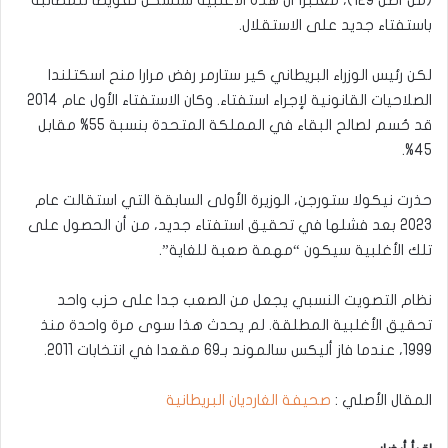
(من أصل 129)، معتبرا أن هذه الأغلبية ستشكل تفويضا للمطالبة
باستفتاء جديد على الاستقلال.
لكن رئيس الوزراء البريطاني كير ستارمر رفض مرارا منح اسكتلندا
الصلاحيات القانونية لإجراء استفتاء. وكان الاستفتاء الأول عام 2014
قد حُسم لصالح البقاء في المملكة المتحدة بنسبة 55% مقابل
45%.
حذرت نيكولا ستورجن، الوزيرة الأولى السابقة التي استقالت عام
2023 بعد فشلها في تحقيق استفتاء جديد، من أن الحصول على
تلك الأغلبية سيكون “مهمة صعبة للغاية”.
نظام التصويت النسبي يجعل من الصعب جدا على حزب واحد
تحقيق الأغلبية المطلقة. لم يحدث هذا سوى مرة واحدة منذ
1999، عندما فاز أليكس سالموند بـ69 مقعدا في انتخابات 2011.
المقال الأصلي :
صحيفة الغارديان البريطانية