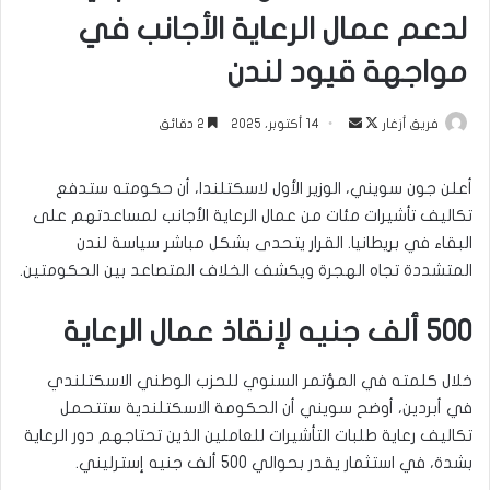
لدعم عمال الرعاية الأجانب في
مواجهة قيود لندن
تابع
أرسل
فريق أزغار
14 أكتوبر، 2025
2 دقائق
على
بريدا
X
إلكترونيا
أعلن جون سويني، الوزير الأول لاسكتلندا، أن حكومته ستدفع
تكاليف تأشيرات مئات من عمال الرعاية الأجانب لمساعدتهم على
البقاء في بريطانيا. القرار يتحدى بشكل مباشر سياسة لندن
المتشددة تجاه الهجرة ويكشف الخلاف المتصاعد بين الحكومتين.
500 ألف جنيه لإنقاذ عمال الرعاية
خلال كلمته في المؤتمر السنوي للحزب الوطني الاسكتلندي
في أبردين، أوضح سويني أن الحكومة الاسكتلندية ستتحمل
تكاليف رعاية طلبات التأشيرات للعاملين الذين تحتاجهم دور الرعاية
بشدة، في استثمار يقدر بحوالي 500 ألف جنيه إسترليني.